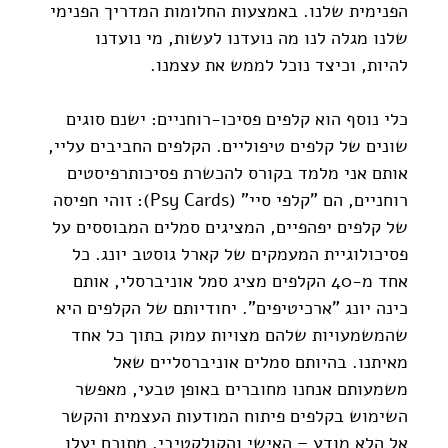
הפנימית שלנו. באמצעות החלומות המדריך הפנימי 
שלנו מגלה לנו מה נועדנו לעשות, מי נועדנו 
להיות, וכיצד נוכל לממש את עצמנו.
כלי נוסף הוא קלפים פסיכו-רוחניים: ישנם סוגים 
שונים של קלפים טיפוליים. הקלפים החביבים עליי, 
אותם אני מלמד בקורס להכשרת פסיכותרפיסטים 
רוחניים, הם "קלפי סיי" (Psy Cards): זוהי חפיסה 
של קלפים יפהפיים, המציגים סמלים המבוססים על 
פסיכולוגיית המעמקים של קארל גוסטב יונג. כל 
אחד מ-40 הקלפים מציג סמל אוניברסלי, אותם 
כינה יונג "ארכיטיפים". יחודיותם של הקלפים היא 
שהמשמעויות שלהם מצויות עמוק בתוך כל אחד 
מאיתנו. בהיותם סמלים אוניברסליים שאל 
משמעותם אנחנו מחוברים באופן טבעי, מאפשר 
השימוש בקלפים פיתוח המודעות העצמית והקשר 
אל הלא מודע – האישי והקולקטיבי, מתוכם יעלו 