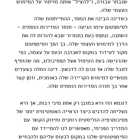
שנבחר עבורה, ו"להציל" אותה מויתור על המימוש 
העצמי שלה.
כשדינה הבינה את המסר, ההתייחסות שלה 
לסימפטום עימו הגיעה – חוסר הסדירות הוסתית – 
השתנה, ונתפס כעת כתמרור שבא להורות לה את 
הדרך למימוש העצמי שלה. כך הפך הסימפטום 
מקור לעידוד במקום לאכזבה וכעס על עצמה, כפי 
שהרגישה בעת הטיפול אצל הפסיכולוג, מה שהוסיף 
לסבל שלה אז וגרם לה לדכאון. דינה החלה בצעדים 
ממשיים למימוש הקריירה שלה כאומנית, וזמן קצר 
אחר כך חזרה הסדירות הוסתית שלה.
דוגמא הזו היא כמובן רק אחת מיני רבות, אך היא 
מצליחה להדגים כיצד הראייה האופטימית יותר של 
פסיכותרפיה הוליסטית רוחנית וחיזוק הקשר עם 
המדריך הפנימי, מאפשרים לנו להתיידד עם 
הסימפטומים שלנו במקום לכעוס עליהם ולהכחיש 