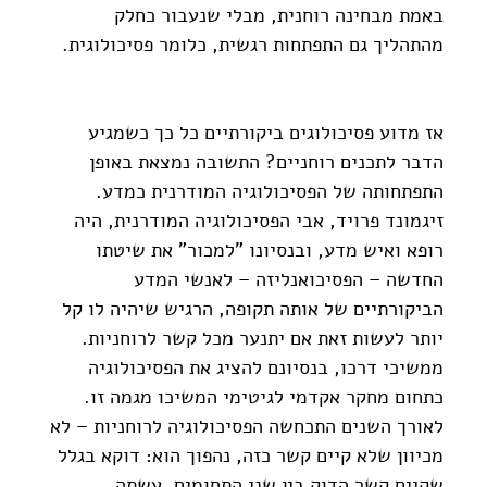
באמת מבחינה רוחנית, מבלי שנעבור כחלק 
מהתהליך גם התפתחות רגשית, כלומר פסיכולוגית.
אז מדוע פסיכולוגים ביקורתיים כל כך כשמגיע 
הדבר לתכנים רוחניים? התשובה נמצאת באופן 
התפתחותה של הפסיכולוגיה המודרנית כמדע. 
זיגמונד פרויד, אבי הפסיכולוגיה המודרנית, היה 
רופא ואיש מדע, ובנסיונו "למכור" את שיטתו 
החדשה – הפסיכואנליזה – לאנשי המדע 
הביקורתיים של אותה תקופה, הרגיש שיהיה לו קל 
יותר לעשות זאת אם יתנער מכל קשר לרוחניות. 
ממשיכי דרכו, בנסיונם להציג את הפסיכולוגיה 
כתחום מחקר אקדמי לגיטימי המשיכו מגמה זו. 
לאורך השנים התכחשה הפסיכולוגיה לרוחניות – לא 
מכיוון שלא קיים קשר כזה, נהפוך הוא: דוקא בגלל 
שקיים קשר הדוק בין שני התחומים, עשתה 