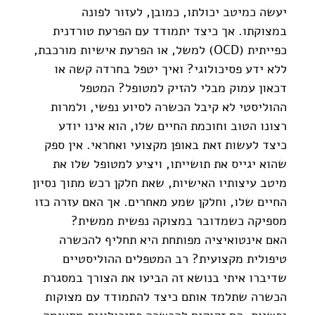
יעשה כמיטב יכולתו, כמובן, לעזור לפונה 
במצוקתו. אך כיצד יתמודד עם הפרעת טורדנית 
כפייתית (OCD) למשל, או הפרעת אישיות מורכבת, 
ללא ידע פסיכולוגי? ואיך יטפל בחרדה קשה או 
דכאון עמוק מבלי להזיק למטופל? המטפל 
ההוליסטי לא קיבל הכשרה לסיוע נפשי, ולמרות 
רצונו הטוב וחוכמת החיים שלו, הוא אינו יודע 
כיצד לעשות זאת באופן מקצועי ואחראי. אין ספק 
שהוא יגייס את תושייתו, ויציע למטופל שלו את 
מיטב עיצותיו האישיות, שאת חלקן רכש מתוך נסיון 
החיים שלו, וחלקן שמע מאחרים. אך האם עזרה כזו 
מספיקה כשמדובר במצוקה נפשית ממשית?
האם אינטואיציה מפותחת היא תחליף להכשרה 
טיפולית מקצועית? רב המטפלים ההוליסטיים 
שדיברו איתי בנושא זה הביעו את הצורך במסגרת 
הכשרה שתלמד אותם כיצד להתמודד עם מצוקות 